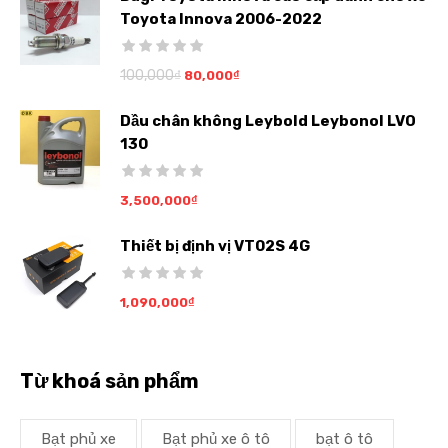
Toyota Innova 2006-2022
100,000
₫
80,000
₫
Dầu chân không Leybold Leybonol LVO
130
3,500,000
₫
Thiết bị định vị VT02S 4G
1,090,000
₫
Từ khoá sản phẩm
Bạt phủ xe
Bạt phủ xe ô tô
bạt ô tô