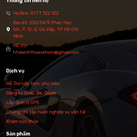
Thông tin liên hệ
Hotline: 0777 122 122
Địa chỉ: 230/34/9 Phan Huy
Ích, P. 12, Q. Gò Vấp, TP Hồ Chí
Minh
Hỗ trợ:
htxkenhthuexehcm@gmail.com
Dịch vụ
Hỗ Trợ cấp tem, phù hiệu
Đăng ký Grab, Be, Gojek
Lắp định vị GPS
Chứng chỉ tập huấn nghiệp vụ vận tải
Khám sức khỏe
Sản phẩm