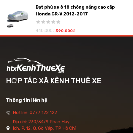
Bạt phủ xe ô tô chống nắng cao cấp
Honda CR-V 2012-2017
440,000
₫
390,000
₫
HỢP TÁC XÃ KÊNH THUÊ XE
Thông tin liên hệ
Hotline: 0777 122 122
Địa chỉ: 230/34/9 Phan Huy
Ích, P. 12, Q. Gò Vấp, TP Hồ Chí