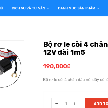
HỦ
DỊCH VỤ VÀ TƯ VẤN
DANH MỤC SẢN PHẨM
Bộ rơ le còi 4 chân
12V dài 1m5
190,000
₫
Bộ rơ le còi 4 chân đấu nối dây còi 
ADD TO