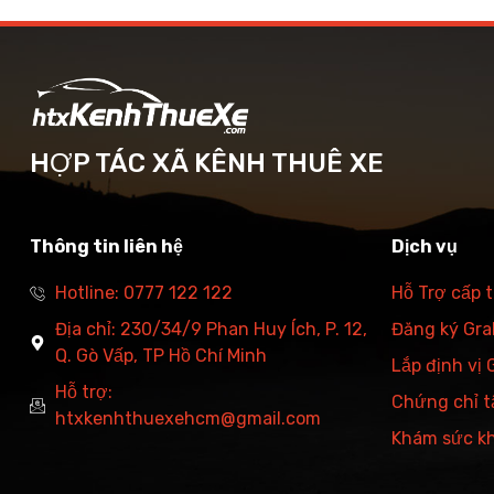
HỢP TÁC XÃ KÊNH THUÊ XE
Thông tin liên hệ
Dịch vụ
Hotline: 0777 122 122
Hỗ Trợ cấp 
Địa chỉ: 230/34/9 Phan Huy Ích, P. 12,
Đăng ký Grab
Q. Gò Vấp, TP Hồ Chí Minh
Lắp định vị
Hỗ trợ:
Chứng chỉ t
htxkenhthuexehcm@gmail.com
Khám sức k