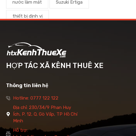
nước làm mát
Suzuki Ertiga
thiết bị định vị
HỢP TÁC XÃ KÊNH THUÊ XE
Thông tin liên hệ
Hotline: 0777 122 122
Địa chỉ: 230/34/9 Phan Huy
Ích, P. 12, Q. Gò Vấp, TP Hồ Chí
Minh
Hỗ trợ: